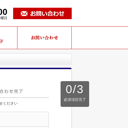
00
木曜日
0
/
3
必須項目完了
せください