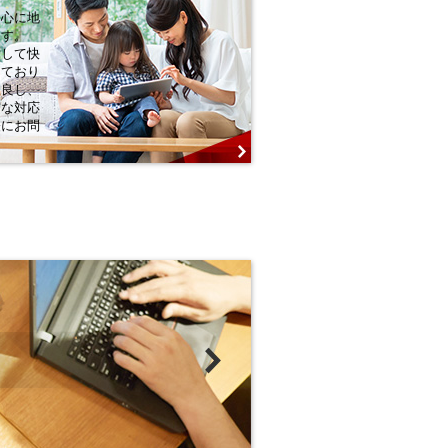
中心に地
ます。
対して快
しており
様良し、
実な対応
軽にお問